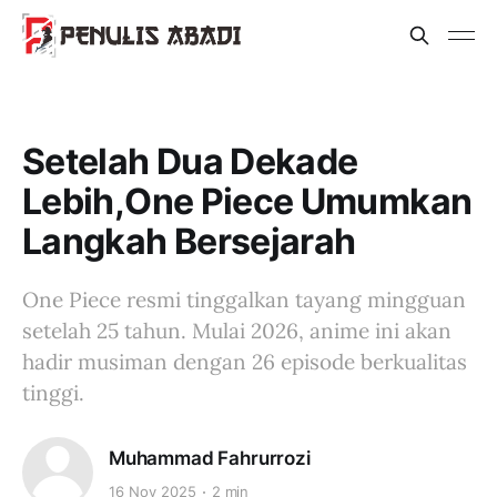
Setelah Dua Dekade
Lebih,One Piece Umumkan
Langkah Bersejarah
One Piece resmi tinggalkan tayang mingguan
setelah 25 tahun. Mulai 2026, anime ini akan
hadir musiman dengan 26 episode berkualitas
tinggi.
Muhammad Fahrurrozi
16 Nov 2025
2 min