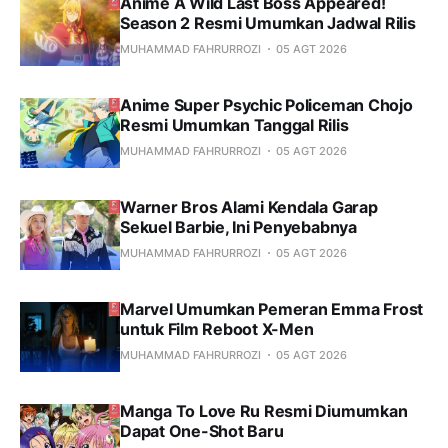
Anime A Wild Last Boss Appeared!
Season 2 Resmi Umumkan Jadwal Rilis
MUHAMMAD FAHRURROZI
05 AGT 2026
Anime Super Psychic Policeman Chojo
Resmi Umumkan Tanggal Rilis
MUHAMMAD FAHRURROZI
05 AGT 2026
Warner Bros Alami Kendala Garap
Sekuel Barbie, Ini Penyebabnya
MUHAMMAD FAHRURROZI
05 AGT 2026
Marvel Umumkan Pemeran Emma Frost
untuk Film Reboot X-Men
MUHAMMAD FAHRURROZI
05 AGT 2026
Manga To Love Ru Resmi Diumumkan
Dapat One-Shot Baru