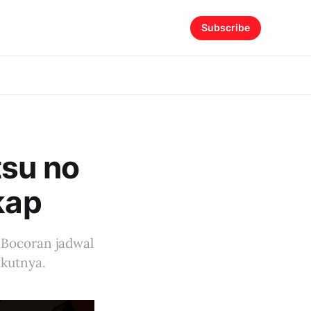
Subscribe
tsu no
kap
. Bocoran jadwal
ikutnya.