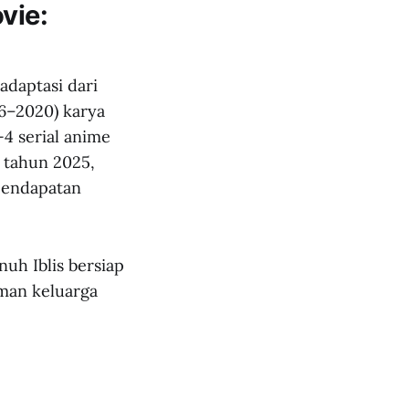
vie:
adaptasi dari
16–2020) karya
4 serial anime
a tahun 2025,
 pendapatan
nuh Iblis bersiap
man keluarga