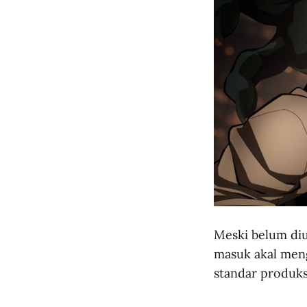
Meski belum diu
masuk akal meng
standar produksi