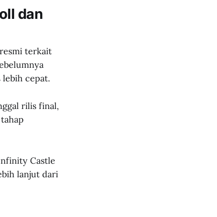
oll dan
resmi terkait
 sebelumnya
 lebih cepat.
al rilis final,
 tahap
nfinity Castle
ih lanjut dari