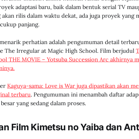
ek adaptasi baru, baik dalam bentuk serial TV maup
g akan rilis dalam waktu dekat, ada juga proyek yan
 cukup panjang.
 menarik perhatian adalah pengumuman detail terbaru
se The Irregular at Magic High School. Film berjudul
T
ool THE MOVIE – Yotsuba Succession Arc akhirny
minya.
ler
Kaguya-sama: Love is War juga dipastikan akan m
inal terbaru
. Pengumuman ini menambah daftar adapta
 besar yang sedang dalam proses.
n Film Kimetsu no Yaiba dan Ant