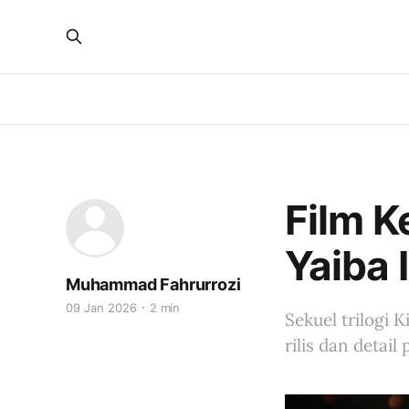
Film K
Yaiba 
Muhammad Fahrurrozi
09 Jan 2026
2 min
Sekuel trilogi 
rilis dan deta