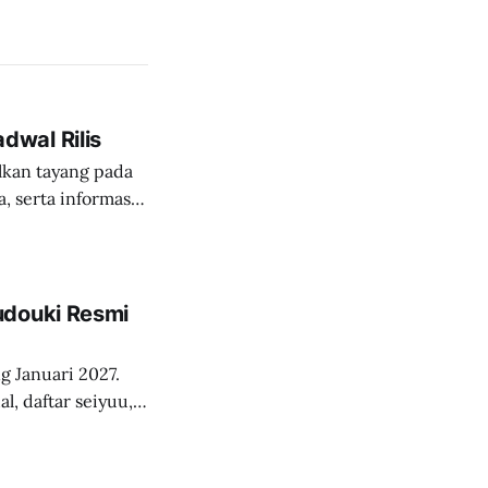
wal Rilis
kan tayang pada
a, serta informasi
udouki Resmi
g Januari 2027.
l, daftar seiyuu,