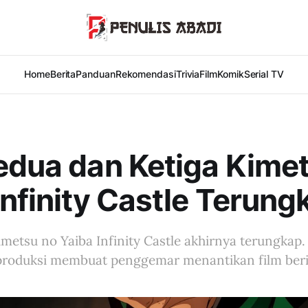
Home
Berita
Panduan
Rekomendasi
Trivia
Film
Komik
Serial TV
edua dan Ketiga Kime
Infinity Castle Terung
Kimetsu no Yaiba Infinity Castle akhirnya terungkap
il produksi membuat penggemar menantikan film ber