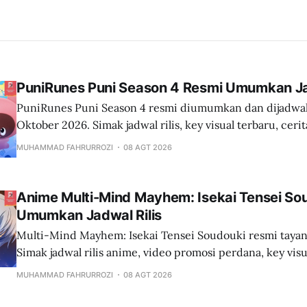
PuniRunes Puni Season 4 Resmi Umumkan Jad
PuniRunes Puni Season 4 resmi diumumkan dan dijadwal
Oktober 2026. Simak jadwal rilis, key visual terbaru, cerit
produksi anime ini.
MUHAMMAD FAHRURROZI
08 AGT 2026
Anime Multi-Mind Mayhem: Isekai Tensei So
Umumkan Jadwal Rilis
Multi-Mind Mayhem: Isekai Tensei Soudouki resmi tayan
Simak jadwal rilis anime, video promosi perdana, key visua
dan detail terbaru
MUHAMMAD FAHRURROZI
08 AGT 2026