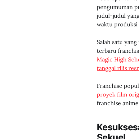
pengumuman proy
judul-judul yan
waktu produksi
Salah satu yang
terbaru franchi
Magic High Sch
tanggal rilis res
Franchise popu
proyek film orig
franchise anime
Kesuksesa
Sekuel