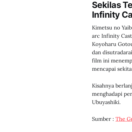
Sekilas T
Infinity C
Kimetsu no Yaiba
arc Infinity Ca
Koyoharu Gotoug
dan disutradara
film ini menemp
mencapai sekitar
Kisahnya berlanj
menghadapi pera
Ubuyashiki.
Sumber :
The G