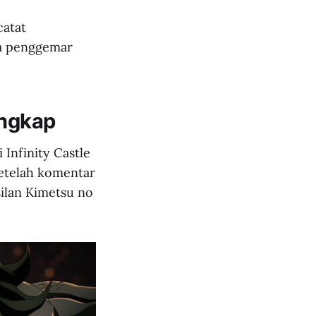
catat
ra penggemar
ungkap
 Infinity Castle
setelah komentar
silan Kimetsu no