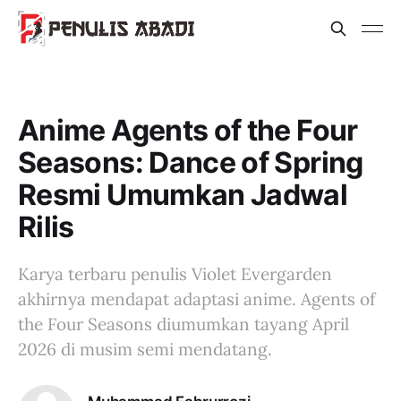
Anime Agents of the Four
Seasons: Dance of Spring
Resmi Umumkan Jadwal
Rilis
Karya terbaru penulis Violet Evergarden
akhirnya mendapat adaptasi anime. Agents of
the Four Seasons diumumkan tayang April
2026 di musim semi mendatang.